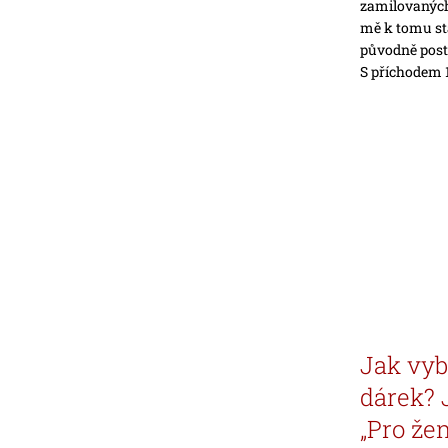
zamilovaných
mě k tomu stá
původně post
S příchodem 1
Jak vyb
dárek? 
„Pro že