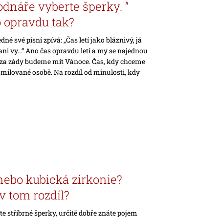
odnáře vyberte šperky. “
o opravdu tak?
edné své písní zpívá: „Čas letí jako bláznivý, já
ni vy…“ Ano čas opravdu letí a my se najednou
za zády budeme mít Vánoce. Čas, kdy chceme
 milované osobě. Na rozdíl od minulosti, kdy
nebo kubická zirkonie?
v tom rozdíl?
e stříbrné šperky, určitě dobře znáte pojem