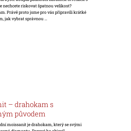
e nechcete riskovat špatnou velikost?
. Právě proto jsme pro vás připravili krátké
m, jak vybrat správnou ...
it – drahokam s
ným původem
odní moissanit je drahokam, který se svými
rovná diamantu. Poprvé ho objevil