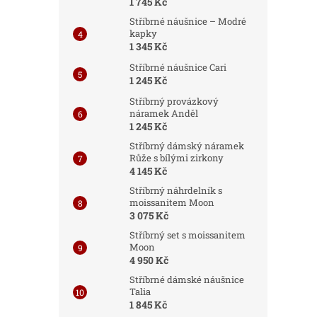
1 745 Kč
Stříbrné náušnice – Modré
kapky
1 345 Kč
Stříbrné náušnice Cari
1 245 Kč
Stříbrný provázkový
náramek Anděl
1 245 Kč
Stříbrný dámský náramek
Růže s bílými zirkony
4 145 Kč
Stříbrný náhrdelník s
moissanitem Moon
3 075 Kč
Stříbrný set s moissanitem
Moon
4 950 Kč
Stříbrné dámské náušnice
Talia
1 845 Kč