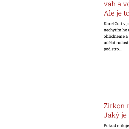
vah a v
Ale je t
Karel Gott v j
nechytím ho a
ohlédneme a 
udělat radost
pod stro...
Zirkon 
Jaký je 
Pokud milujet