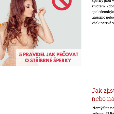
Šperky jsou 
životem. Zdob
společenských
náušnic nebo
však netrvá vě
Jak zjis
nebo n
Přemýšlíte n
milované? Rád