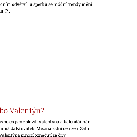
ním odvětví i u šperků se módní trendy mění
. P...
bo Valentýn?
ávno co jsme slavili Valentýna a kalendář nám
míná další svátek. Mezinárodní den žen. Zatím
 Valentýna mnozí označují za čirý