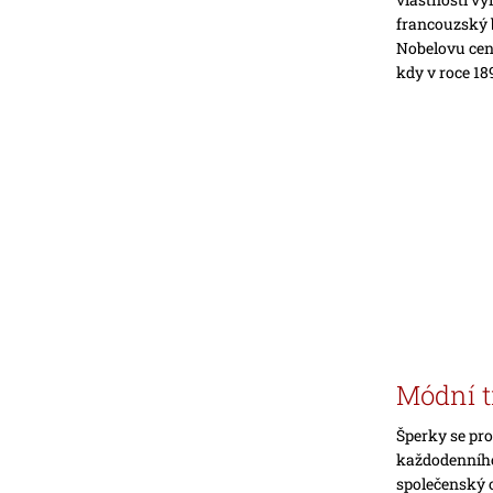
francouzský b
Nobelovu cenu
kdy v roce 18
Módní t
Šperky se pr
každodenního 
společenský o