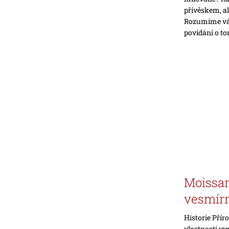
přívěskem, al
Rozumíme vám
povídání o to
Moissan
vesmír
Historie Přír
vlastnosti vy