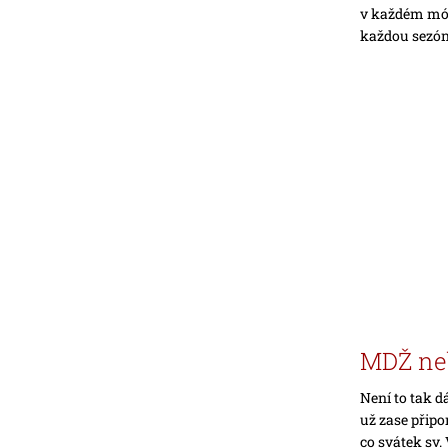
v každém mód
každou sezónu
MDŽ ne
Není to tak d
už zase připo
co svátek sv.