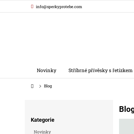
Přejít
info@sperkyprotebe.com
na
obsah
Novinky
Stříbrné přívěsky s řetízkem
Domů
Blog
P
Blo
o
Přeskočit
s
Kategorie
kategorie
V
t
ý
r
Novinky