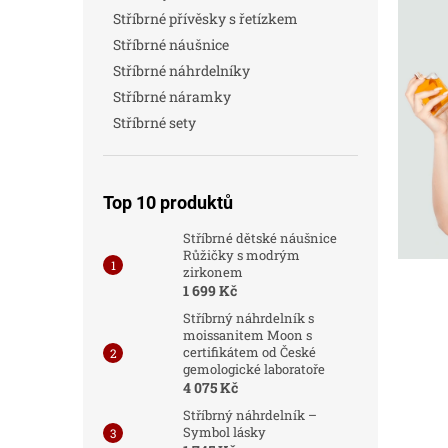
p
a
Stříbrné přívěsky s řetízkem
i
n
s
Stříbrné náušnice
n
č
í
Stříbrné náhrdelníky
l
p
Stříbrné náramky
á
a
Stříbrné sety
n
n
k
e
ů
l
Top 10 produktů
Stříbrné dětské náušnice
Růžičky s modrým
zirkonem
1 699 Kč
Stříbrný náhrdelník s
moissanitem Moon s
certifikátem od České
gemologické laboratoře
4 075 Kč
Stříbrný náhrdelník –
Symbol lásky