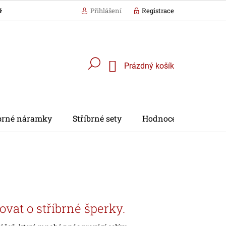
KÁZKA BALENÍ
Přihlášení
Registrace
Nákupní
Prázdný košík
košík
íbrné náramky
Stříbrné sety
Hodnocení obchodu
ovat o stříbrné šperky.