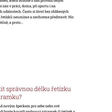
vášeň, která mnohé z nás provází celým
í nás v práci, doma, při sportu i na
 událostech. Často si život bez oblíbených
 řetízků neumíme a nechceme představit. Nic
čně, a proto...
tit správnou délku řetízku
áramku?
ad novým šperkem pro sebe nebo své
i byste koupili padnoucí náramek či řetízek s