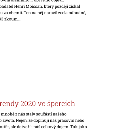
adatel Henri Moissan, který později získal
 za chemii. Ten na něj narazil zcela náhodně,
93 zkoum...
rendy 2020 ve špercích
o mnohé z nás staly součástí našeho
života. Nejen, že doplňují náš pracovní nebo
utfit, ale dotvoří i náš celkový dojem. Tak jako