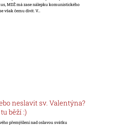
us, MDŽ má zase nálepku komunistického
e však čemu divit. V...
nebo neslavit sv. Valentýna?
tu běží :)
vého přemýšlení nad oslavou svátku