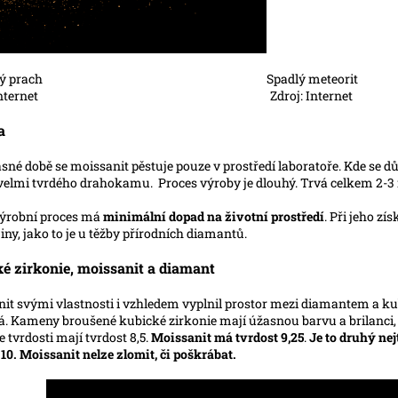
zdný prach Spadlý meteorit
oj: Internet Zdroj: Internet
a
sné době se moissanit pěstuje pouze v prostředí laboratoře. Kde se 
velmi tvrdého drahokamu. Proces výroby je dlouhý. Trvá celkem 2-3 m
výrobní proces má
minimální dopad na životní prostředí
. Při jeho z
jiny, jako to je u těžby přírodních diamantů.
é zirkonie, moissanit a diamant
it svými vlastnosti i vzhledem vyplnil prostor mezi diamantem a kub
á. Kameny broušené kubické zirkonie mají úžasnou barvu a brilanci,
e tvrdosti mají tvrdost 8,5.
Moissanit má tvrdost 9,25
.
Je to druhý ne
 10. Moissanit nelze zlomit, či poškrábat.