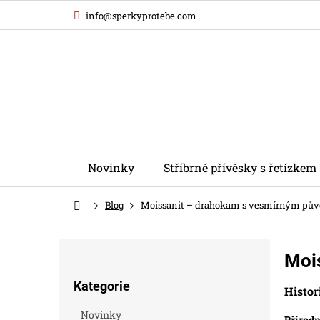
Přejít
info@sperkyprotebe.com
na
obsah
Novinky
Stříbrné přívěsky s řetízkem
Domů
Blog
Moissanit – drahokam s vesmírným pů
P
Moi
o
Přeskočit
s
Kategorie
kategorie
Histor
t
r
Novinky
Přírodn