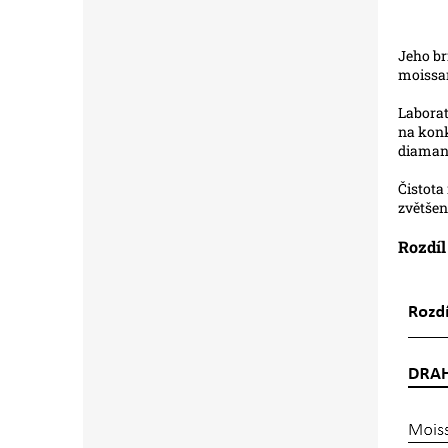
Zdr
Jeho br
moissa
Labora
na konk
diamant
Čistota
zvětšen
Rozdíl