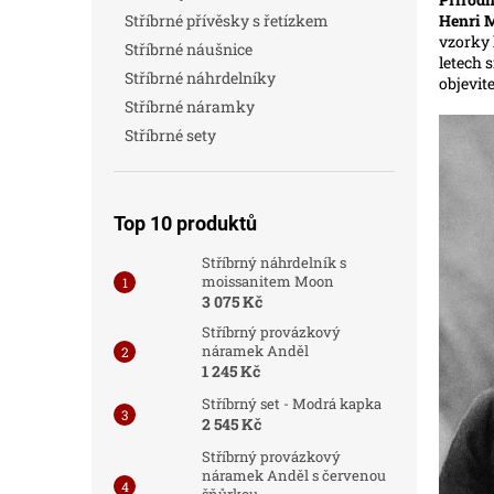
a
Henri 
Stříbrné přívěsky s řetízkem
n
vzorky 
Stříbrné náušnice
n
letech 
í
Stříbrné náhrdelníky
objevite
p
Stříbrné náramky
a
Stříbrné sety
n
e
l
Top 10 produktů
Stříbrný náhrdelník s
moissanitem Moon
3 075 Kč
Stříbrný provázkový
náramek Anděl
1 245 Kč
Stříbrný set - Modrá kapka
2 545 Kč
Stříbrný provázkový
náramek Anděl s červenou
šňůrkou