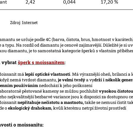
j: Internet
amantu se určuje podle 4C (barva, čistota, brus, hmotnost v karátech)
a typu. Na rozdíl od diamantu je cenově zajímavější. Důležité je si 
ou diamantu, je to samostatná kategorie šperků s vlastním příběhe
i vybrat
šperk s moissanitem
:
oissanit má
lepší optické vlastnosti
. Má výraznější oheň, brilanci a 
 když nemá tvrdost diamantu,
je velmi tvrdý
a vy
drží i několik gener
enním používáním
nedochází k jeho poškození
aboratorně pěstované kameny se můžou pochlubit
vysokou čistotou
eho nejkvalitnější bezbarvé variance jsou k dispozici za dostupnou c
oissanit
nepřitahuje nečistotu a mastnotu,
takže se nemusí čistit ta
de o
ekologický drahokam
, kvůli kterému netrpí životní prostředí
vosti o moissanitu: