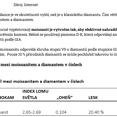
oj: Internet
ilance je ve skutečnosti vyšší, než je u klasického diamantu. Čím větš
nitem a diamantem.
torně vypěstovaný
moissanit je vytvořen tak, aby efektivně nahradi
rétním kameni. Běžně se používají písmena D-K, která odpovídají an
ů podle GIA.
 moissanitu odpovídá zhruba stupni VS u diamantů podle stupnice GIA.
ím. Pouze 10 % přírodních diamantů se může pochlubit takovou to či
 mezi moissanitem a diamantem v číslech