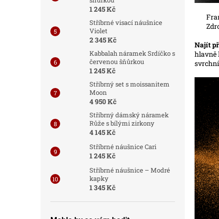
1 245 Kč
Franc
Stříbrné visací náušnice
Zdr
Violet
2 345 Kč
Najít p
Kabbalah náramek Srdíčko s
hlavně 
červenou šňůrkou
svrchní
1 245 Kč
Stříbrný set s moissanitem
Moon
4 950 Kč
Stříbrný dámský náramek
Růže s bílými zirkony
4 145 Kč
Stříbrné náušnice Cari
1 245 Kč
Stříbrné náušnice – Modré
kapky
1 345 Kč