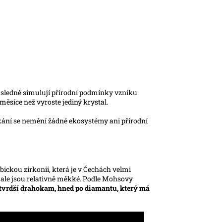
důsledně simulují přírodní podmínky vzniku
ěsíce než vyroste jediný krystal.
ískání se nemění žádné ekosystémy ani přírodní
ickou zirkonii, která je v Čechách velmi
 ale jsou relativně měkké. Podle Mohsovy
jtvrdší drahokam, hned po diamantu, který má