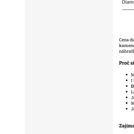
Zdro
Cena di
kamene 
náhražk
Proč s
M
I
D
L
J
M
J
Zajíma