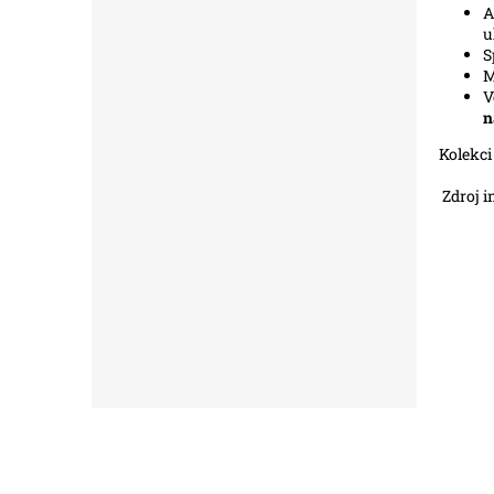
A
u
S
M
V
n
Kolekci
Zdroj i