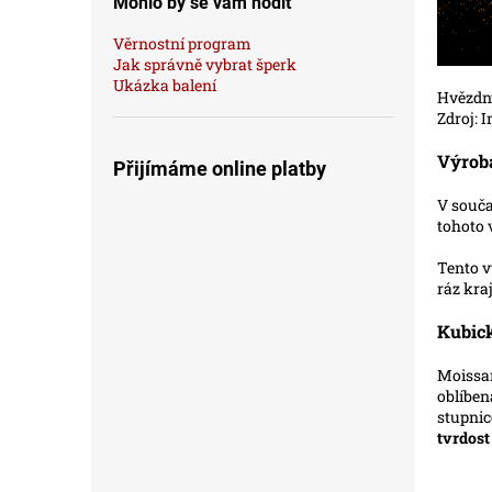
Mohlo by se vám hodit
Věrnostní program
Jak správně vybrat šperk
Ukázka balení
Hvě
Zdr
Výrob
Přijímáme online platby
V souča
tohoto 
Tento 
ráz kra
Kubick
Moissan
oblíben
stupnic
tvrdost