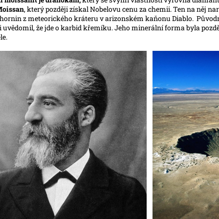
Moissan
, který později získal Nobelovu cenu za chemii. Ten na něj n
hornin z meteorického kráteru v arizonském kaňonu Diablo. Původně 
si uvědomil, že jde o karbid křemíku. Jeho minerální forma byla pozd
le.