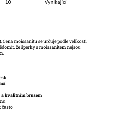
. Cena moissanitu se určuje podle velikosti
uvědomit, že šperky s moissanitem nejsou
m.
lesk
ací
 a kvalitním brusem
enu
k často