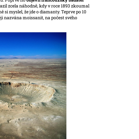
arazil zcela náhodně, kdy v roce 1893 zkoumal
si myslel, že jde o diamanty. Teprve po 10
ěji nazvána moissanit, na počest svého