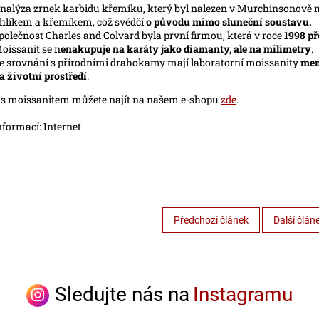
nalýza zrnek karbidu křemíku, který byl nalezen v Murchinsonově 
hlíkem a křemíkem, což svědčí
o původu mimo sluneční soustavu.
polečnost Charles and Colvard byla první firmou, která v roce
1998 př
oissanit se n
enakupuje na karáty jako diamanty, ale na milimetry
.
e srovnání s přírodními drahokamy mají laboratorní moissanity
men
a životní prostředí
.
 s moissanitem můžete najít na našem e-shopu
zde
.
nformací: Internet
Předchozí článek
Další člán
Sledujte nás na
Instagramu