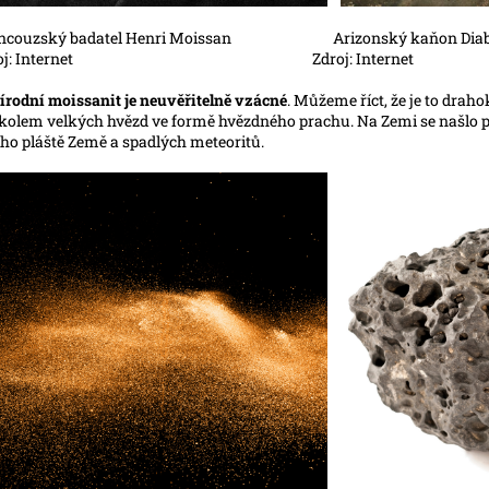
ouzský badatel Henri Moissan Arizonský kaňon Diab
oj: Internet Zdroj: Internet
řírodní moissanit je neuvěřitelně vzácné
. Můžeme říct, že je to dr
kolem velkých hvězd ve formě hvězdného prachu. Na Zemi se našlo 
ho pláště Země a spadlých meteoritů.