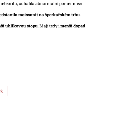
meteoritu, odhalila abnormální poměr mezi
edstavila moissanit na šperkařském trhu
.
ší uhlíkovou stopu
. Mají tedy i
menší dopad
ek