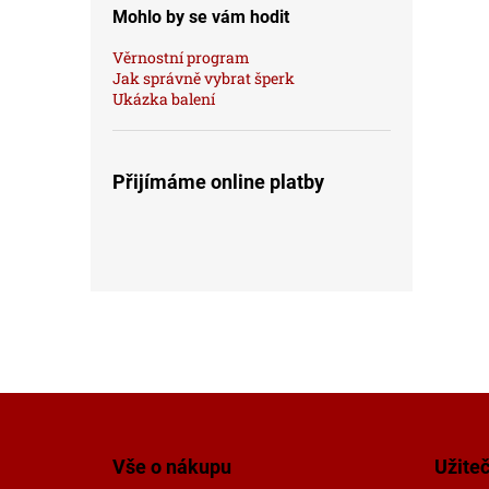
Mohlo by se vám hodit
Věrnostní program
Jak správně vybrat šperk
Ukázka balení
Přijímáme online platby
Z
á
p
Vše o nákupu
Užite
a