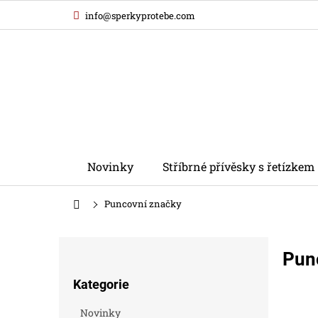
Přejít
info@sperkyprotebe.com
na
obsah
Novinky
Stříbrné přívěsky s řetízkem
Domů
Puncovní značky
P
Pun
o
Přeskočit
s
Kategorie
kategorie
t
r
Novinky