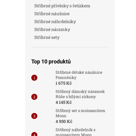
a
Stříbrné přívěsky s řetízkem
n
Stříbrné náušnice
n
í
Stříbrné náhrdelníky
p
Stříbrné náramky
a
Stříbrné sety
n
e
l
Top 10 produktů
Stříbrné dětské náušnice
Pomněnky
1 675 Kč
Stříbrný dámský náramek
Růže s bílými zirkony
4 145 Kč
Stříbrný set s moissanitem
Moon
4 950 Kč
Stříbrný náhrdelník s
moissanitem Moon