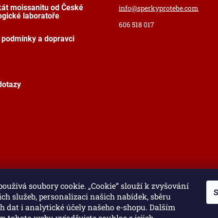
ikát moissanitu od České
info
@
sperkyprotebe.com
gické laboratoře
606 518 017
 podmínky a dopravci
dotazy
oužívá soubory cookie. „Cookie“ slouží k zvyšování
S
ich služeb, personalizaci našich nabídek, sběru
 dat i analytické účely našeho e-shopu. Dalším
 tohoto webu vyjadřujete souhlas s jejich