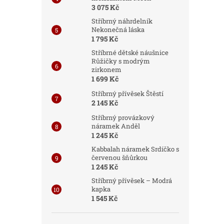
3 075 Kč
Stříbrný náhrdelník
Nekonečná láska
1 795 Kč
Stříbrné dětské náušnice
Růžičky s modrým
zirkonem
1 699 Kč
Stříbrný přívěsek Štěstí
2 145 Kč
Stříbrný provázkový
náramek Anděl
1 245 Kč
Kabbalah náramek Srdíčko s
červenou šňůrkou
1 245 Kč
Stříbrný přívěsek – Modrá
kapka
1 545 Kč