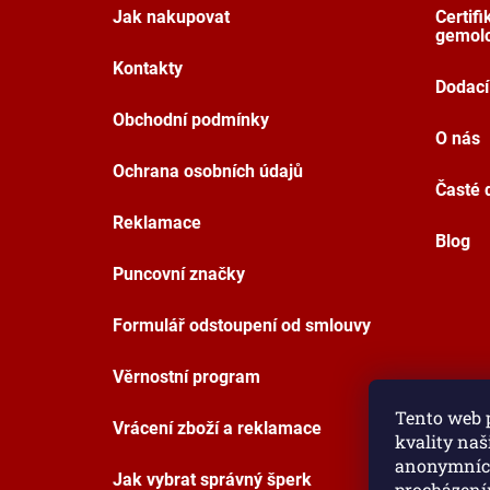
t
Jak nakupovat
Certif
í
gemolo
Kontakty
Dodací
Obchodní podmínky
O nás
Ochrana osobních údajů
Časté 
Reklamace
Blog
Puncovní značky
Formulář odstoupení od smlouvy
Věrnostní program
Tento web p
Vrácení zboží a reklamace
kvality naš
anonymních
Jak vybrat správný šperk
procházením