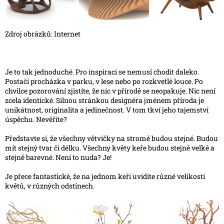
Zdroj obrázků: Internet
Je to tak jednoduché. Pro inspiraci se nemusí chodit daleko.
Postačí procházka v parku, v lese nebo po rozkvetlé louce. Po
chvilce pozorování zjistíte, že nic v přírodě se neopakuje. Nic není
zcela identické. Silnou stránkou designéra jménem příroda je
unikátnost, originalita a jedinečnost. V tom tkví jeho tajemství
úspěchu. Nevěříte?
Představte si, že všechny větvičky na stromě budou stejné. Budou
mít stejný tvar či délku. Všechny květy keře budou stejně velké a
stejně barevné. Není to nuda? Je!
Je přece fantastické, že na jednom keři uvidíte různé velikostí
květů, v různých odstínech.