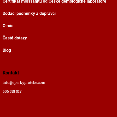
Certifikát moissanitu od České gemologické laboratoře
Dodací podmínky a dopravci
O nás
Časté dotazy
Blog
Kontakt
info
@
sperkyprotebe.com
606 518 017