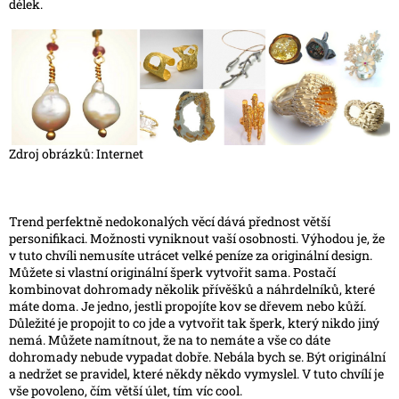
délek.
Zdroj obrázků: Internet
Trend perfektně nedokonalých věcí dává přednost větší
personifikaci. Možnosti vyniknout vaší osobnosti. Výhodou je, že
v tuto chvíli nemusíte utrácet velké peníze za originální design.
Můžete si vlastní originální šperk vytvořit sama. Postačí
kombinovat dohromady několik přívěšků a náhrdelníků, které
máte doma. Je jedno, jestli propojíte kov se dřevem nebo kůží.
Důležité je propojit to co jde a vytvořit tak šperk, který nikdo jiný
nemá. Můžete namítnout, že na to nemáte a vše co dáte
dohromady nebude vypadat dobře. Nebála bych se. Být originální
a nedržet se pravidel, které někdy někdo vymyslel. V tuto chvílí je
vše povoleno, čím větší úlet, tím víc cool.