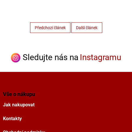
Předchozí článek
Další článek
Sledujte nás na
Instagramu
Z
á
p
a
Vše o nákupu
t
Jak nakupovat
í
Kontakty