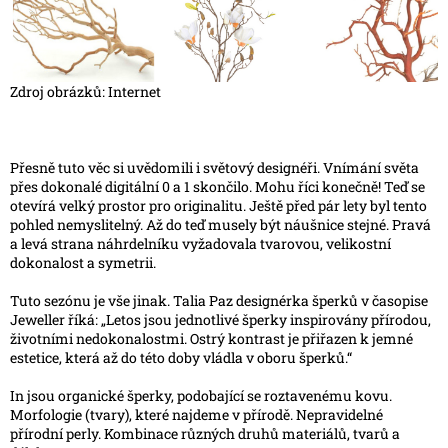
Zdroj obrázků: Internet
Přesně tuto věc si uvědomili i světový designéři. Vnímání světa
přes dokonalé digitální 0 a 1 skončilo. Mohu říci konečně! Teď se
otevírá velký prostor pro originalitu. Ještě před pár lety byl tento
pohled nemyslitelný. Až do teď musely být náušnice stejné. Pravá
a levá strana náhrdelníku vyžadovala tvarovou, velikostní
dokonalost a symetrii.
Tuto sezónu je vše jinak. Talia Paz designérka šperků v časopise
Jeweller říká: „Letos jsou jednotlivé šperky inspirovány přírodou,
životními nedokonalostmi. Ostrý kontrast je přiřazen k jemné
estetice, která až do této doby vládla v oboru šperků.“
In jsou organické šperky, podobající se roztavenému kovu.
Morfologie (tvary), které najdeme v přírodě. Nepravidelné
přírodní perly. Kombinace různých druhů materiálů, tvarů a