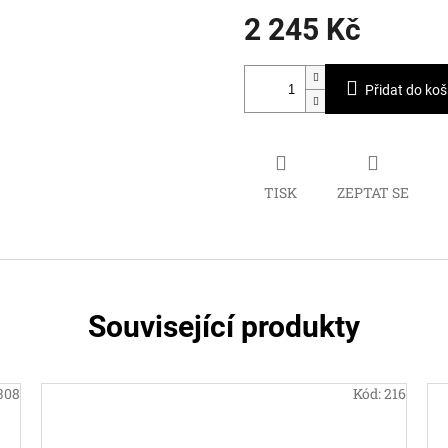
2 245 Kč
Měrná
cena:
Přidat do koš
TISK
ZEPTAT SE
Související produkty
308
Kód:
216