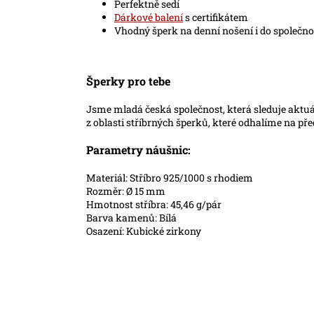
Perfektně sedí
Dárkové balení
s certifikátem
Vhodný šperk na denní nošení i do společno
Šperky pro tebe
Jsme mladá česká společnost, která sleduje aktu
z oblasti stříbrných šperků, které odhalíme na př
Parametry náušnic:
Materiál: Stříbro 925/1000 s rhodiem
Rozměr: Ø 15 mm
Hmotnost stříbra: 45,46 g/pár
Barva kamenů: Bílá
Osazení: Kubické zirkony