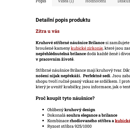
Popis
Videa (1)
Hodnocení
Disku
Detailní popis produktu
Zítra u vás
Kruhové stříbrné náušnice Brilance
si zamilujete
broušené kameny
kubické zirkonie
, které jsou z
nepřehlédnutelná brilance
dodá každé ženě i dívc
v pracovním životě
.
Stříbrné náušnice Brilance mají kruhový tvar.
nošení nijak nepřekáží. Perfektně sedí
. Jsou zab
shopu tvoří ručně psaný vzkaz se srdíčkem. I proto
který je uvnitř krabičky, jsou informace, jak o te
Proč koupit tyto náušnice?
Oblíbený
kruhový design
Dokonalá
souhra elegance a brilance
Kombinace
rhodiovaného stříbra a
kubické
Ryzost stříbra 925/1000