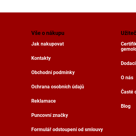
Z
á
p
Vše o nákupu
Užite
a
t
Jak nakupovat
Certif
í
gemolo
Kontakty
Dodací
Obchodní podmínky
O nás
Ochrana osobních údajů
Časté 
Reklamace
Blog
Puncovní značky
Formulář odstoupení od smlouvy