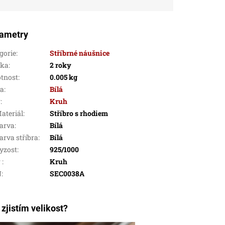
ametry
gorie
:
Stříbrné náušnice
uka
:
2 roky
tnost
:
0.005 kg
va
:
Bílá
r
:
Kruh
ateriál
:
Stříbro s rhodiem
arva
:
Bílá
arva stříbra
:
Bílá
yzost
:
925/1000
r
:
Kruh
N
:
SEC0038A
 zjistím velikost?