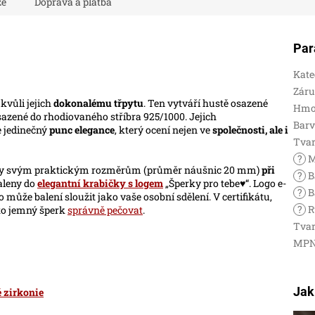
ze
Doprava a platba
Par
Kate
Zár
 kvůli jejich
dokonalému třpytu
. Ten vytváří hustě osazené
Hmo
asazené do rhodiovaného stříbra 925/1000. Jejich
Bar
e jedinečný
punc elegance
, který ocení nejen ve
společnosti, ale i
Tva
?
M
 Díky svým praktickým rozměrům (průměr náušnic 20 mm)
při
?
B
aleny do
elegantní krabičky s logem
„Šperky pro tebe♥“. Logo e-
?
B
 může balení sloužit jako vaše osobní sdělení. V certifikátu,
?
R
nto jemný šperk
správně pečovat
.
Tva
MP
Jak
 zirkonie