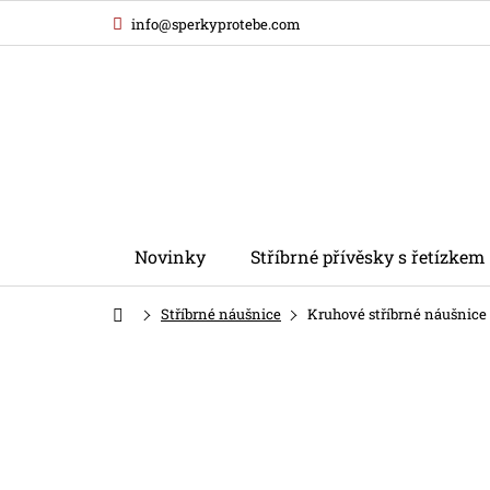
Přejít
info@sperkyprotebe.com
na
obsah
Novinky
Stříbrné přívěsky s řetízkem
Domů
Stříbrné náušnice
Kruhové stříbrné náušnice 