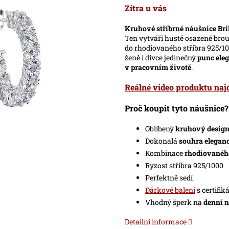
produktu
Zítra u vás
je
0,0
Kruhové stříbrné náušnice Bri
z
Ten vytváří hustě osazené br
5
do rhodiovaného stříbra 925/10
hvězdiček.
ženě i dívce jedinečný
punc ele
v pracovním životě
.
Reálné video produktu najd
Proč koupit tyto náušnice?
Oblíbený
kruhový desig
Dokonalá
souhra eleganc
Kombinace
rhodiovaného
Ryzost stříbra 925/1000
Perfektně sedí
Dárkové balení
s certifi
Vhodný šperk na
denní n
Detailní informace