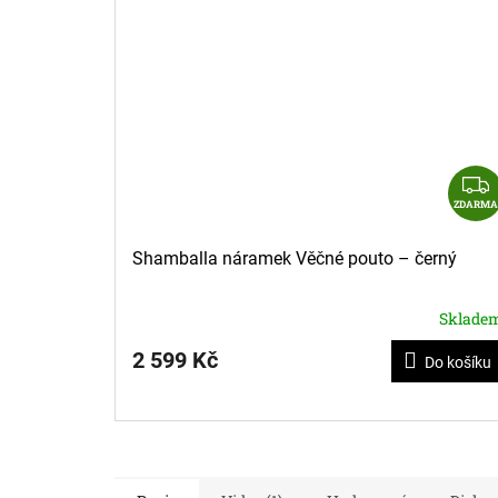
ZDARMA
Shamballa náramek Věčné pouto – černý
Sklade
2 599 Kč
Do košíku