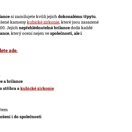
lance
si zamilujete kvůli jejich
dokonalému třpytu
.
oušené kameny
kubické zirkonie
, které jsou zasazené
00. Jejich
nepřehlédnutelná brilance
dodá každé
gance
, který ocení nejen ve
společnosti, ale i
ete zde.
n
e a brilance
 stříbra a
kubické zirkonie
kátem
ošení i do společnosti