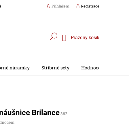
KÁZKA BALENÍ
Přihlášení
Registrace
Nákupní
Prázdný košík
košík
íbrné náramky
Stříbrné sety
Hodnocení obchodu
 náušnice Brilance
362
dnocení