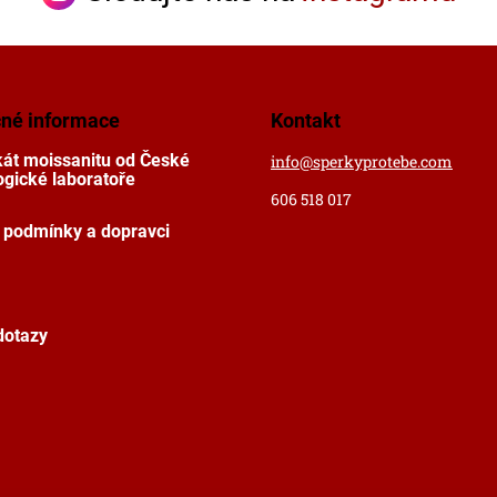
čné informace
Kontakt
ikát moissanitu od České
info
@
sperkyprotebe.com
gické laboratoře
606 518 017
 podmínky a dopravci
dotazy