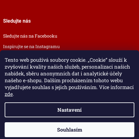
Sledujte nás
Sledujte nás na Facebooku
Inspirujte se na Instagramu
Tento web používá soubory cookie. „Cookie“ slouží k
zvyšování kvality našich služeb, personalizaci našich
nabídek, sběru anonymních dat i analytické účely
našeho e-shopu. Dalším procházením tohoto webu
vyjadřujete souhlas s jejich používáním. Více informací
zde
.
Nastavení
Vytvořil Shoptet
Souhlasím
Copyright 2026
Šperky pro tebe
. Všechna práva vyhrazena.
Dodáváme i na Slovensko.