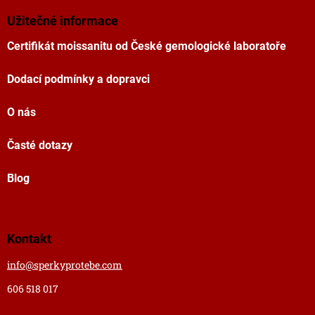
Užitečné informace
Certifikát moissanitu od České gemologické laboratoře
Dodací podmínky a dopravci
O nás
Časté dotazy
Blog
Kontakt
info
@
sperkyprotebe.com
606 518 017