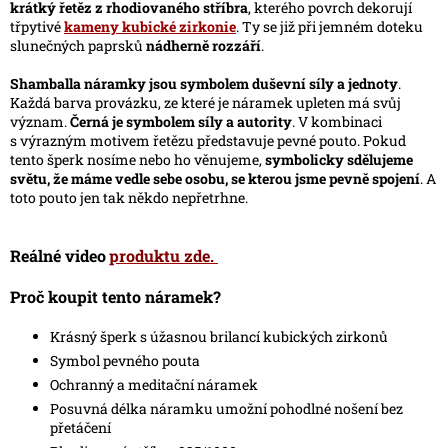
5
krátký řetěz z rhodiovaného stříbra
, kterého povrch dekorují
hvězdiček.
třpytivé
kameny kubické zirkonie
. Ty se již při jemném doteku
slunečných paprsků
nádherně rozzáří
.
Shamballa náramky jsou symbolem duševní síly a jednoty
.
Každá barva provázku, ze které je náramek upleten má svůj
význam.
Černá je symbolem síly a autority
. V kombinaci
s výrazným motivem řetězu představuje pevné pouto. Pokud
tento šperk nosíme nebo ho věnujeme,
symbolicky sdělujeme
světu, že máme vedle sebe osobu, se kterou jsme pevně spojení
. A
toto pouto jen tak někdo nepřetrhne.
Reálné video
produktu zde.
Proč koupit tento náramek?
Krásný šperk s úžasnou brilancí kubických zirkonů
Symbol pevného pouta
Ochranný a meditační náramek
Posuvná délka náramku umožní pohodlné nošení bez
přetáčení