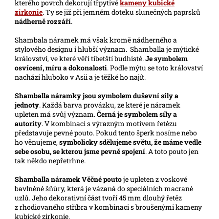
kterého povrch dekorují třpytivé
kameny kubické
zirkonie
. Ty se již při jemném doteku slunečných paprsků
nádherně rozzáří
.
Shambala náramek má však kromě nádherného a
stylového designu i hlubší význam. Shamballa je mýtické
království, ve které věří tibetští budhisté.
Je symbolem
osvícení, míru a dokonalosti
. Podle mýtu se toto království
nachází hluboko v Asii a je těžké ho najít.
Shamballa náramky jsou symbolem duševní síly a
jednoty
. Každá barva provázku, ze které je náramek
upleten má svůj význam.
Černá je symbolem síly a
autority
. V kombinaci s výrazným motivem řetězu
představuje pevné pouto. Pokud tento šperk nosíme nebo
ho věnujeme,
symbolicky sdělujeme světu, že máme vedle
sebe osobu, se kterou jsme pevně spojení
. A toto pouto jen
tak někdo nepřetrhne.
Shamballa náramek
Věčné pouto
je upleten z voskové
bavlněné šňůry, která je vázaná do speciálních macrané
uzlů. Jeho dekorativní část tvoří 45 mm dlouhý řetěz
z rhodiovaného stříbra v kombinaci s broušenými kameny
kubické zirkonie.