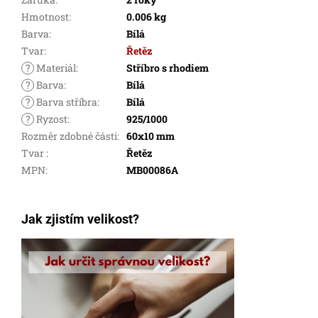
Hmotnost
:
0.006 kg
Barva
:
Bílá
Tvar
:
Řetěz
?
Materiál
:
Stříbro s rhodiem
?
Barva
:
Bílá
?
Barva stříbra
:
Bílá
?
Ryzost
:
925/1000
Rozměr zdobné části
:
60x10 mm
Tvar
:
Řetěz
MPN
:
MB00086A
Jak zjistím velikost?