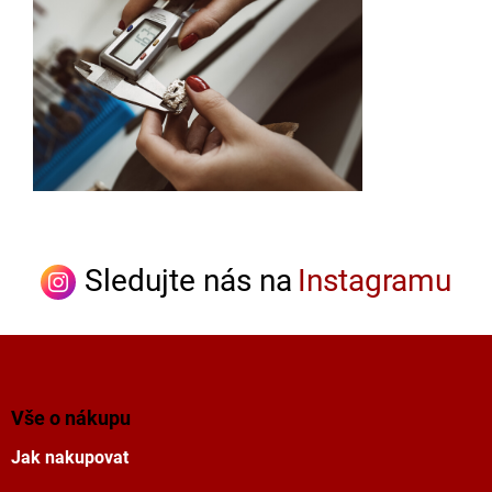
Sledujte nás na
Instagramu
Z
á
p
a
Vše o nákupu
t
Jak nakupovat
í