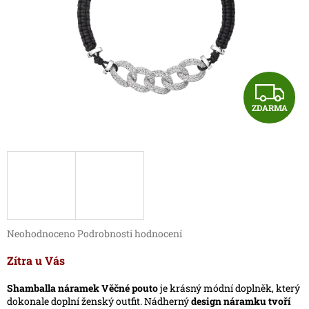
Z
ZDARMA
D
A
R
M
A
Průměrné
Neohodnoceno
Podrobnosti hodnocení
hodnocení
produktu
Zítra u Vás
je
0,0
Shamballa náramek
Věčné pouto
je krásný módní doplněk, který
z
dokonale doplní ženský outfit. Nádherný
design náramku tvoří