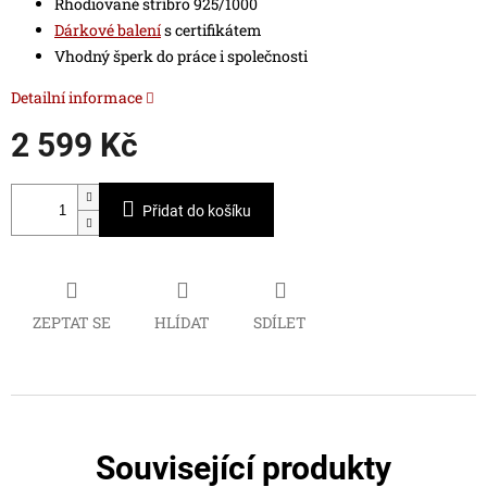
Rhodiované stříbro 925/1000
Dárkové balení
s certifikátem
Vhodný šperk do práce i společnosti
Detailní informace
2 599 Kč
Měrná
cena:
Přidat do košíku
ZEPTAT SE
HLÍDAT
SDÍLET
Související produkty