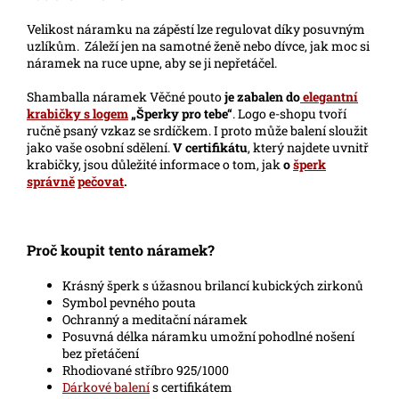
Velikost náramku na zápěstí lze regulovat díky posuvným
uzlíkům. Záleží jen na samotné ženě nebo dívce, jak moc si
náramek na ruce upne, aby se ji nepřetáčel.
Shamballa náramek Věčné pouto
je zabalen do
elegantní
krabičky s logem
„Šperky pro tebe
“
. Logo e-shopu tvoří
ručně psaný vzkaz se srdíčkem. I proto může balení sloužit
jako vaše osobní sdělení.
V certifikátu
, který najdete uvnitř
krabičky, jsou důležité informace o tom, jak
o
šperk
správně
pečovat
.
Proč koupit tento náramek?
Krásný šperk s úžasnou brilancí kubických zirkonů
Symbol pevného pouta
Ochranný a meditační náramek
Posuvná délka náramku umožní pohodlné nošení
bez přetáčení
Rhodiované stříbro 925/1000
Dárkové balení
s certifikátem