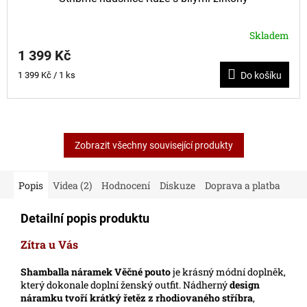
Skladem
1 399 Kč
Měrná
1 399 Kč / 1 ks
Do košíku
cena:
Zobrazit všechny související produkty
Popis
Videa (2)
Hodnocení
Diskuze
Doprava a platba
Detailní popis produktu
Zítra u Vás
Shamballa náramek
Věčné pouto
je krásný módní doplněk,
který dokonale doplní ženský outfit. Nádherný
design
náramku tvoří krátký řetěz z rhodiovaného stříbra
,