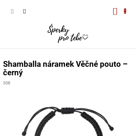
Přejít
na
Nákupn
obsah
košík
Shamballa náramek Věčné pouto –
černý
308