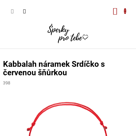
Přejít
na
Nákupn
obsah
košík
Kabbalah náramek Srdíčko s
červenou šňůrkou
398