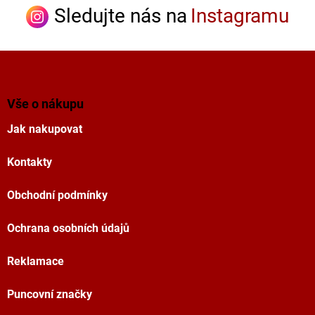
Sledujte nás na
Instagramu
Z
á
p
a
Vše o nákupu
t
Jak nakupovat
í
Kontakty
Obchodní podmínky
Ochrana osobních údajů
Reklamace
Puncovní značky