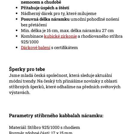
nemocem a chudobě
Přitahuje úspěch a štěstí
Nádherný dárek pro ty, které milujeme
Posuvná délka náramku
umožní pohodlné nošení
bez přetáčení
Min. délka je 16 cm, max. délka náramku 27 cm
Kombinace
kubické zirkonie
a rhodiovaného stříbra
925/1000
Dárkové balení
s certifikátem
Šperky pro tebe
Jsme mladá česká společnost, která sleduje aktuální
módní trendy. Na český trh přinášíme novinky z oblasti
stříbrných šperků, které odhalíme na předních světových
výstavách.
Parametry stříbrného kabbalah náramku:
Materiál: Stříbro 925/1000 s rhodiem
Rozměr zdobné části: 17 x 15 mm