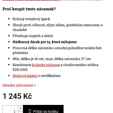
Proč koupit tento náramek?
Krásný trendový šperk
Slouží proti uřknutí, zlým silám, předchází nemocem a
chudobě
Přitahuje úspěch a štěstí
Nádherný dárek pro ty, které milujeme
Posuvná délka náramku umožní pohodlné nošení bez
přetáčení
Min. délka je 16 cm, max. délka náramku 27 cm
Kombinace
kubické zirkonie
a rhodiovaného stříbra
925/1000
Dárkové balení
s certifikátem
Detailní informace
1 245 Kč
Měrná
cena:
Přidat do košíku