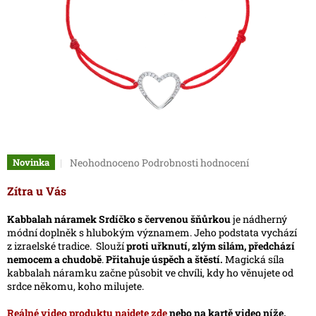
Průměrné
Neohodnoceno
Podrobnosti hodnocení
Novinka
hodnocení
produktu
Zítra u Vás
je
0,0
Kabbalah náramek Srdíčko s červenou šňůrkou
je nádherný
z
módní doplněk s hlubokým významem. Jeho podstata vychází
5
z izraelské tradice. Slouží
proti uřknutí, zlým silám, předchází
hvězdiček.
nemocem a chudobě
.
Přitahuje úspěch a štěstí.
Magická síla
kabbalah náramku začne působit ve chvíli, kdy ho věnujete od
srdce někomu, koho milujete.
Reálné video produktu najdete zde
nebo na kartě video níže.