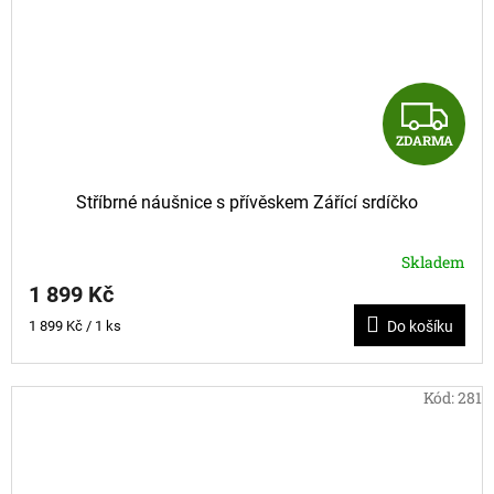
Z
ZDARMA
D
A
Stříbrné náušnice s přívěskem Zářící srdíčko
R
Skladem
M
1 899 Kč
Měrná
1 899 Kč / 1 ks
Do košíku
A
cena:
Kód:
281