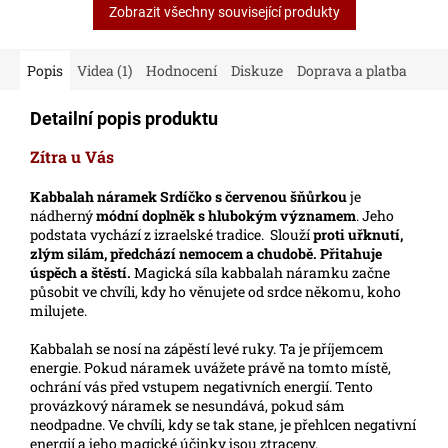
Zobrazit všechny související produkty
Popis
Videa (1)
Hodnocení
Diskuze
Doprava a platba
Detailní popis produktu
Zítra u Vás
Kabbalah náramek Srdíčko s červenou šňůrkou
je
nádherný
módní doplněk s hlubokým významem
. Jeho
podstata vychází z izraelské tradice. Slouží
proti uřknutí,
zlým silám, předchází nemocem a chudobě. Přitahuje
úspěch a štěstí.
Magická síla kabbalah náramku začne
působit ve chvíli, kdy ho věnujete od srdce někomu, koho
milujete.
Kabbalah se nosí na zápěstí levé ruky. Ta je příjemcem
energie. Pokud náramek uvážete právě na tomto místě,
ochrání vás před vstupem negativních energií. Tento
provázkový náramek se nesundává, pokud sám
neodpadne. Ve chvíli, kdy se tak stane, je přehlcen negativní
energií a jeho magické účinky jsou ztraceny.