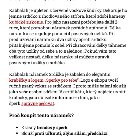
Kabbalah je upleten z červené voskové šňůrky. Dekoruje ho
jemné srdíčko z rhodiovaného stříbra, které zdobí kameny
kubické zirkonie
. Pro jeho nasazení potřebujete další 2
ruce, které pomohou náramek pořádně utáhnout. Délka
náramku se reguluje pomocí 4 posuvných uzlíků. Při
prodlužování náramku dva uzlíky oproti srdíčku
přitahujeme pomalu k sobě. Při zkracování délky táhneme
oba tyto uzlíky od sebe a to najednou. Pokud vám tato
velikost nestačí, délku náramku si můžete upravit
posuvnými uzlíky u srdíčka.
Kabbalah náramek Srdíčko je zabalen do elegantní
krabičky s logem „Šperky pro tebe“
. Logo e-shopu tvoří
ručně psaný vzkaz se srdíčkem. I proto může balení sloužit
jako vaše osobní sdělení. V certifikátu, který najdete uvnitř
krabičky, jsou důležité informace o tom, jak o
šperk
správně pečovat
.
Proč koupit tento náramek?
Krásný
trendový šperk
Slouží
proti uřknutí, zlým silám, předchází