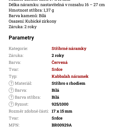
Délka náramku: nastavitelná v rozsahu 16 – 27 cm
Hmotnost stříbra: 1,37 g
Barva kamenů: Bílá
Osazení: Kubické zirkony
Záruka: 2 roky
Parametry
Kategorie
:
Stříbrné náramky
Záruka
:
2 roky
Barva
:
Červená
Tvar
:
Srdce
Typ
:
Kabbalah náramek
?
Materiál
:
Stříbro s rhodiem
?
Barva
:
Bílá
?
Barva stříbra
:
Bílá
?
Ryzost
:
925/1000
Rozměr zdobné části
:
17 x 15 mm
Tvar
:
Srdce
MPN
:
BR00929A