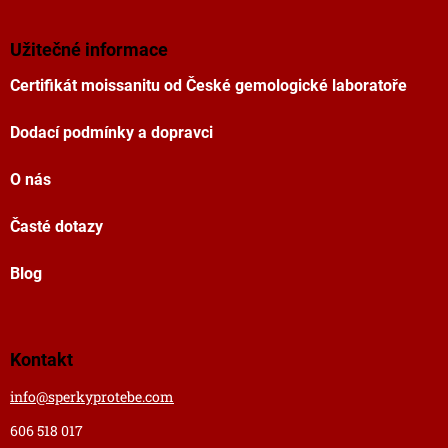
Užitečné informace
Certifikát moissanitu od České gemologické laboratoře
Dodací podmínky a dopravci
O nás
Časté dotazy
Blog
Kontakt
info
@
sperkyprotebe.com
606 518 017