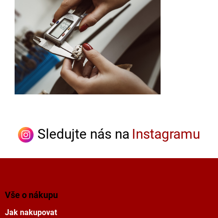
Sledujte nás na
Instagramu
Z
á
p
a
Vše o nákupu
t
Jak nakupovat
í