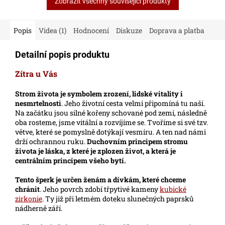
Zobrazit všechny související produkty
Popis
Videa (1)
Hodnocení
Diskuze
Doprava a platba
Detailní popis produktu
Zítra u Vás
Strom života je symbolem zrození, lidské vitality i
nesmrtelnosti
. Jeho životní cesta velmi připomíná tu naši.
Na začátku jsou silné kořeny schované pod zemí, následně
oba rosteme, jsme vitální a rozvíjíme se. Tvoříme si své tzv.
větve, které se pomyslně dotýkají vesmíru. A ten nad námi
drží ochrannou ruku.
Duchovním principem stromu
života je láska, z které je zplozen život, a která je
centrálním principem všeho bytí.
Tento šperk je určen ženám a dívkám, které chceme
chránit
. Jeho povrch zdobí třpytivé kameny
kubické
zirkonie
. Ty již při letmém doteku slunečných paprsků
nádherně září.