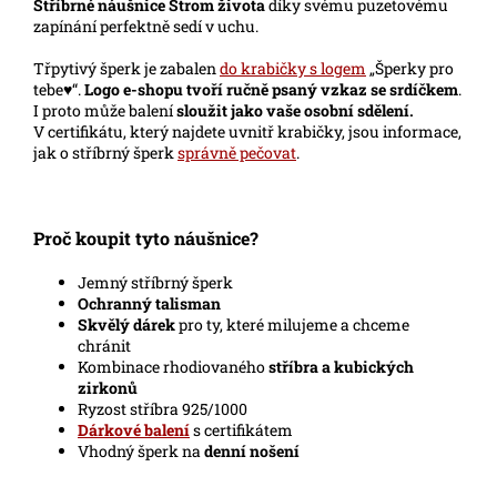
Stříbrné náušnice Strom života
díky svému puzetovému
zapínání perfektně sedí v uchu.
Třpytivý šperk je zabalen
do krabičky s logem
„Šperky pro
tebe♥“.
Logo e-shopu
tvoří ručně psaný vzkaz se srdíčkem
.
I proto může balení
sloužit jako vaše osobní
sdělení.
V certifikátu, který najdete uvnitř krabičky, jsou informace,
jak o stříbrný šperk
správně pečovat
.
Proč koupit tyto náušnice?
Jemný stříbrný šperk
Ochranný talisman
Skvělý dárek
pro ty, které milujeme a chceme
chránit
Kombinace rhodiovaného
stříbra a kubických
zirkonů
Ryzost stříbra 925/1000
Dárkové balení
s certifikátem
Vhodný šperk na
denní nošení