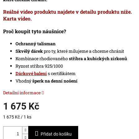
Reálné video produktu najdete v detailu produktu níže.
Karta video.
Proč koupit tyto náušnice?
Ochranný talisman
Skvělý dárek
pro ty, které milujeme a chceme chránit
Kombinace rhodiovaného
stříbra a kubických zirkonů
Ryzost stříbra 925/1000
Dárkové balení
s certifikátem
Vhodný
šperk na denní nošení
Detailní informace
1 675 Kč
Měrná
1 675 Kč / 1 ks
cena:
Přidat do košíku