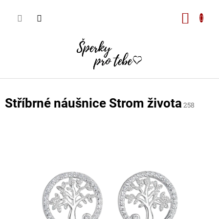
Přejít
na
Nákupn
obsah
košík
Stříbrné náušnice Strom života
258