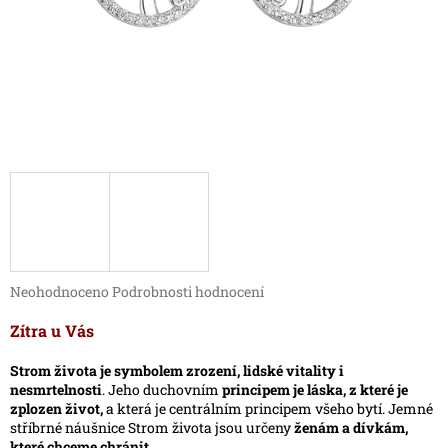
Průměrné
Neohodnoceno
Podrobnosti hodnocení
hodnocení
produktu
Zítra u Vás
je
0,0
Strom života je symbolem zrození, lidské vitality i
z
nesmrtelnosti
. Jeho duchovním
principem je láska, z které je
5
zplozen život,
a která je centrálním principem všeho bytí. Jemné
hvězdiček.
stříbrné náušnice Strom života jsou určeny
ženám a dívkám,
které chceme chránit.