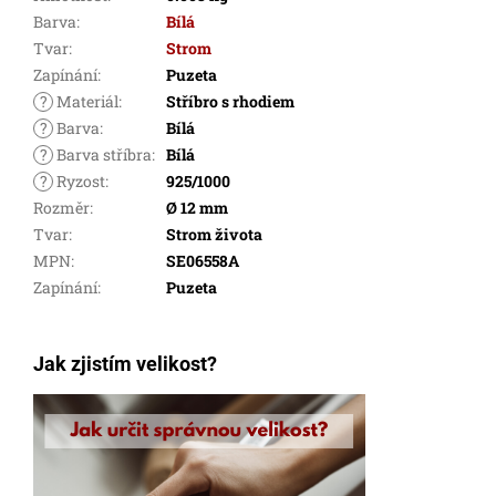
Barva
:
Bílá
Tvar
:
Strom
Zapínání
:
Puzeta
?
Materiál
:
Stříbro s rhodiem
?
Barva
:
Bílá
?
Barva stříbra
:
Bílá
?
Ryzost
:
925/1000
Rozměr
:
Ø 12 mm
Tvar
:
Strom života
MPN
:
SE06558A
Zapínání
:
Puzeta
Jak zjistím velikost?