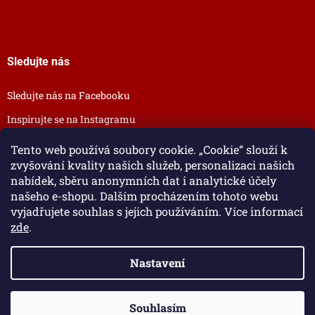
Sledujte nás
Sledujte nás na Facebooku
Inspirujte se na Instagramu
Tento web používá soubory cookie. „Cookie“ slouží k
zvyšování kvality našich služeb, personalizaci našich
nabídek, sběru anonymních dat i analytické účely
našeho e-shopu. Dalším procházením tohoto webu
vyjadřujete souhlas s jejich používáním. Více informací
zde
.
Nastavení
Vytvořil Shoptet
Souhlasím
Copyright 2026
Šperky pro tebe
. Všechna práva vyhrazena.