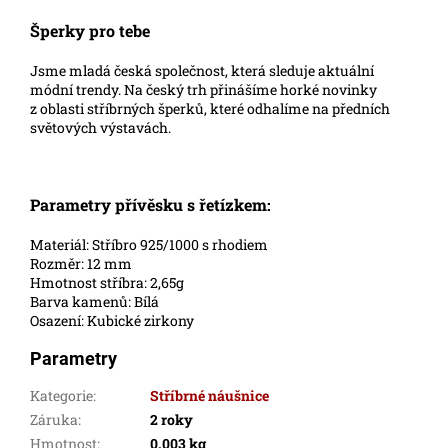
Šperky pro tebe
Jsme mladá česká společnost, která sleduje aktuální
módní trendy. Na český trh přinášíme horké novinky
z oblasti stříbrných šperků, které odhalíme na předních
světových výstavách.
Parametry přívěsku s řetízkem:
Materiál: Stříbro 925/1000 s rhodiem
Rozměr: 12 mm
Hmotnost stříbra: 2,65g
Barva kamenů: Bílá
Osazení: Kubické zirkony
Parametry
Kategorie
:
Stříbrné náušnice
Záruka
:
2 roky
Hmotnost
:
0.003 kg