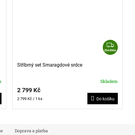
Z
D
ZDARMA
A
Stříbrný set Smaragdové srdce
R
M
A
m
Skladem
2 799 Kč
Měrná
2 799 Kč / 1 ks
Do košíku
cena:
ze
Doprava a platba