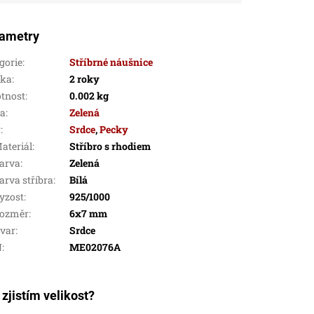
ametry
gorie
:
Stříbrné náušnice
uka
:
2 roky
tnost
:
0.002 kg
va
:
Zelená
r
:
Srdce
,
Pecky
ateriál
:
Stříbro s rhodiem
arva
:
Zelená
arva stříbra
:
Bílá
yzost
:
925/1000
ozměr
:
6x7 mm
var
:
Srdce
N
:
ME02076A
 zjistím velikost?