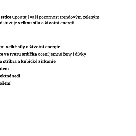
 srdce
upoutají vaši pozornost trendovým zeleným
dstavuje
velkou sílu a životní energii.
lem
velké síly a životní energie
e ve tvaru srdíčka
ocení jemné ženy i dívky
 stříbra a kubické zirkonie
kátem
fektně sedí
ošení