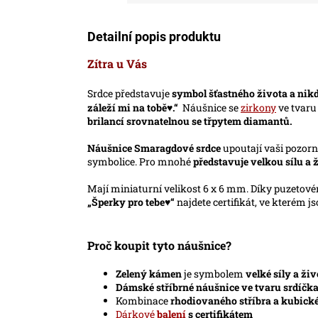
Detailní popis produktu
Zítra u Vás
Srdce představuje
symbol šťastného života a nikd
záleží mi na tobě♥.“
Náušnice se
zirkony
ve tvaru
brilancí srovnatelnou se třpytem diamantů.
Náušnice Smaragdové srdce
upoutají vaši pozor
symbolice. Pro mnohé
představuje velkou sílu a ž
Mají miniaturní velikost 6 x 6 mm. Díky puzeto
„Šperky pro tebe♥“
najdete certifikát, ve kterém j
Proč koupit tyto náušnice?
Zelený kámen
je symbolem
velké síly a živ
Dámské stříbrné náušnice ve tvaru srdíčk
Kombinace
rhodiovaného stříbra a kubické
Dárkové
balení
s certifikátem