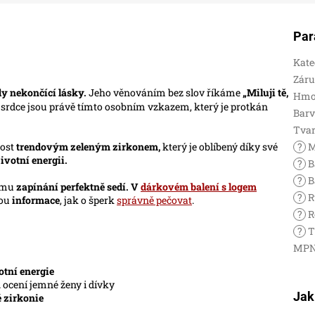
Par
Kate
Zár
y nekončící lásky.
Jeho věnováním bez slov říkáme
„Miluji tě,
Hmo
 srdce jsou právě tímto osobním vzkazem, který je protkán
Bar
Tva
nost
trendovým zeleným zirkonem,
který je oblíbený díky své
?
M
ivotní energii.
?
B
?
B
vému
zapínání perfektně sedí. V
dárkovém balení s logem
?
R
sou
informace
, jak o šperk
správně pečovat
.
?
R
?
T
MP
otní energie
a
ocení jemné ženy i dívky
Jak
 zirkonie