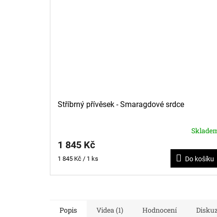
Stříbrný přívěsek - Smaragdové srdce
Sklade
1 845 Kč
Měrná
1 845 Kč / 1 ks
Do košíku
cena:
Popis
Videa (1)
Hodnocení
Disku