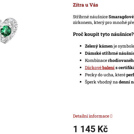
produktu
Zítra u Vás
je
0,0
Stříbrné náušnice
Smaragdové
z
zirkonem, který pro mnohé pře
5
hvězdiček.
Proč koupit tyto náušnice?
Zelený kámen
je symbo
Dámské stříbrné náušnic
Kombinace
rhodiovaného
Dárkové
balení
s certifi
Pecky do ucha, které
per
Šperk vhodný na
denní n
Detailní informace
1 145 Kč