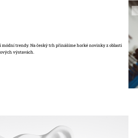
í módní trendy. Na český trh přinášíme horké novinky z oblasti
tových výstavách.