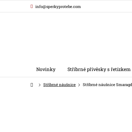
Přejít
info@sperkyprotebe.com
na
obsah
Novinky
Stříbrné přívěsky s řetízkem
Domů
Stříbrné náušnice
Stříbrné náušnice Smaragd