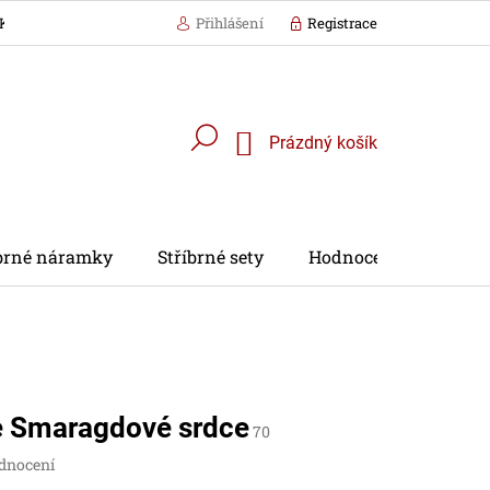
KÁZKA BALENÍ
Přihlášení
Registrace
Nákupní
Prázdný košík
košík
íbrné náramky
Stříbrné sety
Hodnocení obchodu
e Smaragdové srdce
70
dnocení