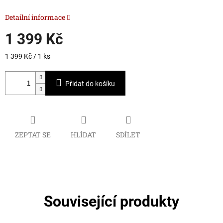
Detailní informace
1 399 Kč
Měrná
1 399 Kč / 1 ks
cena:
Přidat do košíku
ZEPTAT SE
HLÍDAT
SDÍLET
Související produkty