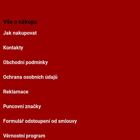
Z
á
p
a
Vše o nákupu
t
Jak nakupovat
í
Kontakty
Obchodní podmínky
Ochrana osobních údajů
Reklamace
Puncovní značky
Formulář odstoupení od smlouvy
Věrnostní program