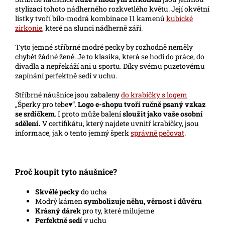
stylizací tohoto nádherného rozkvetlého květu. Její okvětní
lístky tvoří bílo-modrá kombinace 11 kamenů
kubické
zirkonie
, které na slunci nádherně září.
Tyto jemné stříbrné
modré
pecky
by rozhodně neměly
chybět žádné ženě. Je to klasika, která se hodí do práce, do
divadla a nepřekáží ani u sportu. Díky svému puzetovému
zapínání perfektně sedí v uchu.
Stříbrné náušnice jsou zabaleny
do krabičky s logem
„Šperky pro tebe♥“.
Logo e-shopu
tvoří ručně psaný vzkaz
se srdíčkem
. I proto může balení
sloužit jako vaše osobní
sdělení.
V certifikátu, který najdete uvnitř krabičky, jsou
informace, jak o tento jemný šperk
správně pečovat
.
Proč koupit tyto náušnice?
Skvělé pecky
do ucha
Modrý kámen
symbolizuje něhu, věrnost i důvěru
Krásný dárek
pro ty, které milujeme
Perfektně sedí
v uchu