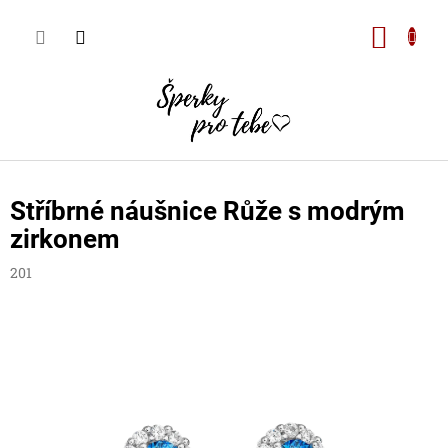
Přejít
na
Nákupn
obsah
košík
Stříbrné náušnice Růže s modrým
zirkonem
201