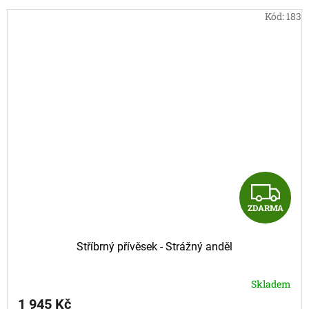
Kód:
183
Z
ZDARMA
D
A
Stříbrný přívěsek - Strážný anděl
R
Skladem
M
1 945 Kč