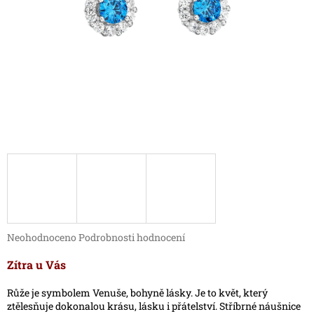
Průměrné
Neohodnoceno
Podrobnosti hodnocení
hodnocení
produktu
Zítra u Vás
je
0,0
Růže je symbolem Venuše, bohyně lásky. Je to květ, který
z
ztělesňuje dokonalou krásu, lásku i přátelství. Stříbrné náušnice