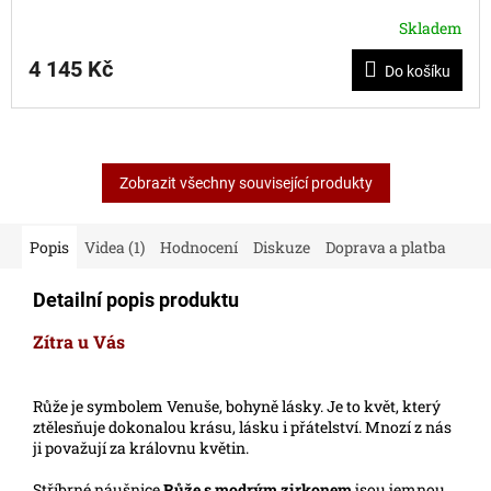
R
Skladem
M
4 145 Kč
Do košíku
A
Zobrazit všechny související produkty
Popis
Videa (1)
Hodnocení
Diskuze
Doprava a platba
Detailní popis produktu
Zítra u Vás
Růže je symbolem Venuše, bohyně lásky. Je to květ, který
ztělesňuje dokonalou krásu, lásku i přátelství. Mnozí z nás
ji považují za královnu květin.
Stříbrné náušnice
Růže s modrým zirkonem
jsou jemnou