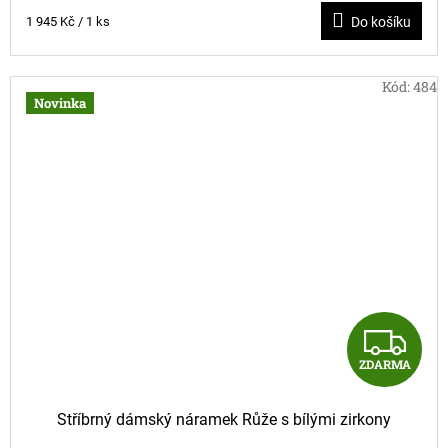
Měrná
1 945 Kč / 1 ks
Do košíku
A
cena:
Kód:
484
Novinka
Z
ZDARMA
D
A
Stříbrný dámský náramek Růže s bílými zirkony