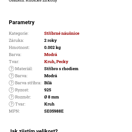
Parametry
Kategorie
:
Stříbrné náušnice
Záruka
:
2 roky
Hmotnost
:
0.002 kg
Barva
:
Modrá
Tvar
:
Kruh
,
Pecky
?
Materiál
:
Stříbro s rhodiem
?
Barva
:
Modrá
?
Barva stříbra
:
Bílá
?
Ryzost
:
925
?
Rozměr
:
Ø 8 mm
?
Tvar
:
Kruh
MPN
:
SE05988E
Jak zjistím velikost?