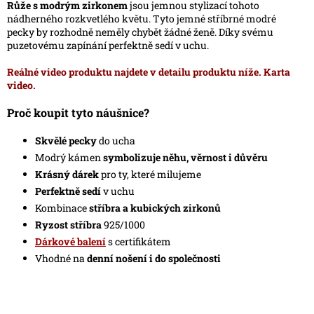
5
Růže s modrým zirkonem
jsou jemnou stylizací tohoto
hvězdiček.
nádherného rozkvetlého květu. Tyto jemné stříbrné
modré
pecky
by rozhodně neměly chybět žádné ženě. Díky svému
puzetovému zapínání perfektně sedí v uchu.
Reálné video produktu najdete v detailu produktu níže. Karta
video.
Proč koupit tyto náušnice?
Skvělé pecky
do ucha
Modrý kámen
symbolizuje něhu, věrnost i důvěru
Krásný dárek
pro ty, které milujeme
Perfektně sedí
v uchu
Kombinace
stříbra a kubických zirkonů
Ryzost stříbra
925/1000
Dárkové balení
s certifikátem
Vhodné na
denní nošení i do společnosti