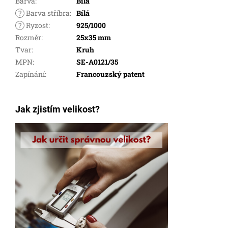
Barva
:
Bílá
?
Barva stříbra
:
Bílá
?
Ryzost
:
925/1000
Rozměr
:
25x35 mm
Tvar
:
Kruh
MPN
:
SE-A0121/35
Zapínání
:
Francouzský patent
Jak zjistím velikost?