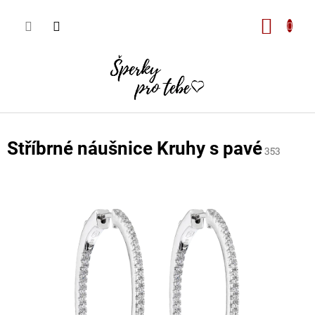
Přejít
na
Nákupn
obsah
košík
Stříbrné náušnice Kruhy s pavé
353