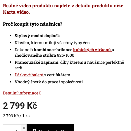
Reálné video produktu najdete v detailu produktu níže.
Karta video.
Proč koupit tyto náušnice?
Stylový módní doplněk
Klasika, kterou milují všechny typy žen
Dokonalá
kombinace brilance
kubických zirkonů
a
rhodiovaného stříbra
925/1000
Francouzské zapínaní
, díky kterému náušnice perfektně
sedí
Dárkové balení
s certifikátem
Vhodný šperk do práce i společnosti
Detailní informace
2 799 Kč
Měrná
2 799 Kč / 1 ks
cena: