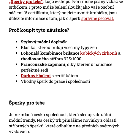
„Šperky pro tebe“
. Logo e-shopu tvoří ručně psaný vzkaz se
srdíčkem. I proto může balení sloužit jako vaše osobní
sdělení. V certifikátu, který najdete uvnitř krabičky, jsou
důležité informace o tom, jak o šperk
správně pečovat.
Proč koupit tyto náušnice?
Stylový módní doplněk
Klasika, kterou milují všechny typy žen
Dokonalá
kombinace brilance
kubických zirkonů
a
rhodiovaného stříbra
925/1000
Francouzské zapínaní
, díky kterému náušnice
perfektně sedí
Dárkové balení
s certifikátem
Vhodný šperk do práce i společnosti
Šperky pro tebe
Jsme mladá česká společnost, která sleduje aktuální
módní trendy. Na český trh přinášíme novinky z oblasti
stříbrných šperků, které odhalíme na předních světových
výstavách.