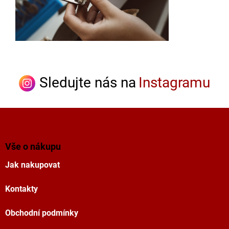
Sledujte nás na
Instagramu
Z
á
p
a
Vše o nákupu
t
Jak nakupovat
í
Kontakty
Obchodní podmínky