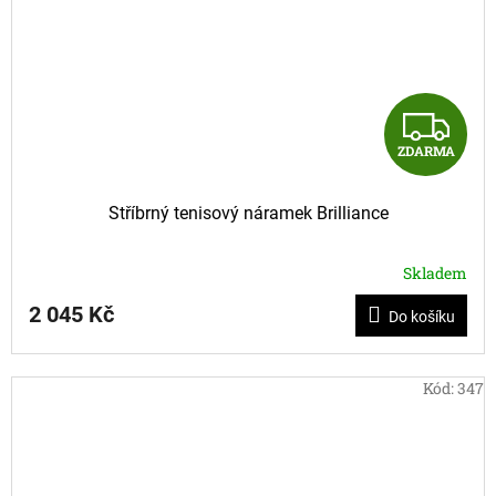
Z
ZDARMA
D
A
Stříbrný tenisový náramek Brilliance
R
Skladem
M
2 045 Kč
Do košíku
A
Kód:
347