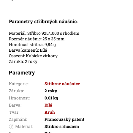
Parametry stříbrných náušnic:
Materiál: Stříbro 925/1000 s rhodiem
Rozměr náušnic: 25 x 35 mm
Hmotnost stříbra: 9,84 g
Barva kamenů: Bílá
Osazení: Kubické zirkony
Záruka: 2 roky
Parametry
Kategorie
:
Stříbrné náušnice
Záruka
:
2 roky
Hmotnost
:
0.01 kg
Barva
:
Bílá
Tvar
:
Kruh
Zapínání
:
Francouzský patent
?
Materiál
:
Stříbro s rhodiem