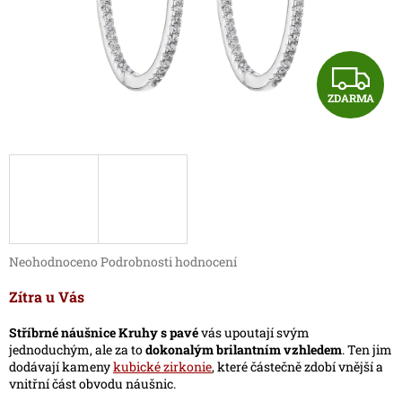
Z
ZDARMA
D
A
R
M
A
Průměrné
Neohodnoceno
Podrobnosti hodnocení
hodnocení
produktu
Zítra u Vás
je
0,0
Stříbrné náušnice Kruhy s pavé
vás upoutají svým
z
jednoduchým, ale za to
dokonalým brilantním vzhledem
. Ten jim
5
dodávají kameny
kubické zirkonie
, které částečně zdobí vnější a
hvězdiček.
vnitřní část obvodu náušnic.