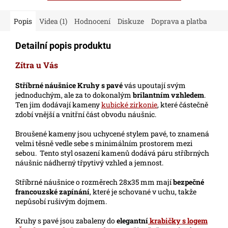
Popis
Videa (1)
Hodnocení
Diskuze
Doprava a platba
Detailní popis produktu
Zítra u Vás
Stříbrné náušnice Kruhy s pavé
vás upoutají svým
jednoduchým, ale za to dokonalým
brilantním vzhledem
.
Ten jim dodávají kameny
kubické zirkonie
, které částečně
zdobí vnější a vnitřní část obvodu náušnic.
Broušené kameny jsou uchycené stylem pavé, to znamená
velmi těsně vedle sebe s minimálním prostorem mezi
sebou. Tento styl osazení kamenů dodává páru stříbrných
náušnic nádherný třpytivý vzhled a jemnost.
Stříbrné náušnice o rozměrech 28x35 mm mají
bezpečné
francouzské zapínání
, které je schované v uchu, takže
nepůsobí rušivým dojmem.
Kruhy s pavé jsou zabaleny do
elegantní
krabičky s logem