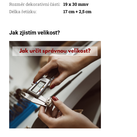
Rozměr dekorativní části
:
19 x 30 mmv
Délka řetízku
:
17 cm + 2,5 cm
Jak zjistím velikost?