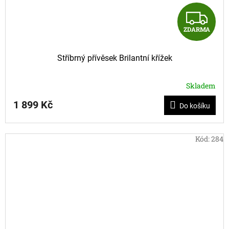
Z
ZDARMA
D
A
Stříbrný přívěsek Brilantní křížek
R
Skladem
M
1 899 Kč
Do košíku
A
Kód:
284