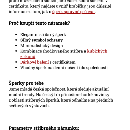
proto může balení sloužit jako vaše osobní sdělení. V
certifikátu, který najdete uvnitř krabičky, jsou důležité
informace o tom, jak o
šperk správně pečovat
.
Proč koupit tento náramek?
Elegantní stříbrný šperk
Silný symbol ochrany
Minimalistický design
Kombinace rhodiovaného stříbra a
kubických
zirkonů
Dárkové balení
s certifikátem
Vhodný šperk na denní nošení i do společnosti
Šperky pro tebe
Jsme mladá česká společnost, která sleduje aktuální
módní trendy. Na český trh přinášíme horké novinky
z oblasti stříbrných šperků, které odhalíme na předních
světových výstavách.
Parametry stříbrného náramku: