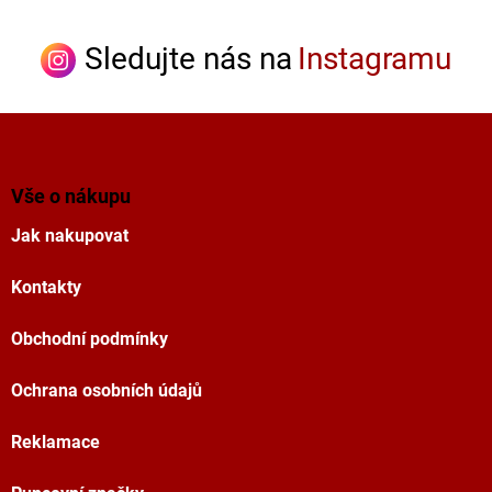
Sledujte nás na
Instagramu
Z
á
p
a
Vše o nákupu
t
Jak nakupovat
í
Kontakty
Obchodní podmínky
Ochrana osobních údajů
Reklamace