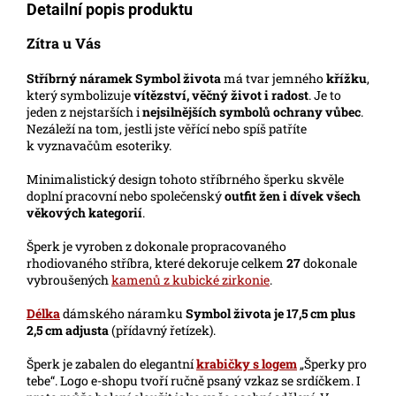
Detailní popis produktu
Zítra u Vás
Stříbrný náramek Symbol života
má tvar jemného
křížku
,
který symbolizuje
vítězství, věčný život i radost
. Je to
jeden z nejstarších i
nejsilnějších symbolů
ochrany vůbec
.
Nezáleží na tom, jestli jste věřící nebo spíš patříte
k vyznavačům esoteriky.
Minimalistický design tohoto stříbrného šperku skvěle
doplní pracovní nebo společenský
outfit žen i dívek všech
věkových kategorií
.
Šperk je vyroben z dokonale propracovaného
rhodiovaného stříbra, které dekoruje celkem
27
dokonale
vybroušených
kamenů z kubické zirkonie
.
Délka
dámského náramku
Symbol života je 17,5 cm plus
2,5 cm adjusta
(přídavný řetízek).
Šperk je zabalen do elegantní
krabičky s logem
„Šperky pro
tebe“. Logo e-shopu tvoří ručně psaný vzkaz se srdíčkem. I