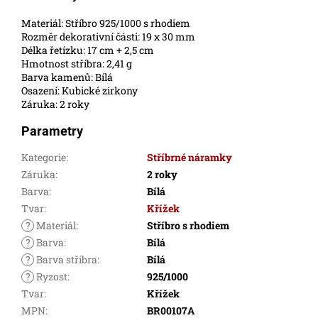
Materiál: Stříbro 925/1000 s rhodiem
Rozměr dekorativní části: 19 x 30 mm
Délka řetízku: 17 cm + 2,5 cm
Hmotnost stříbra: 2,41 g
Barva kamenů: Bílá
Osazení: Kubické zirkony
Záruka: 2 roky
Parametry
Kategorie
:
Stříbrné náramky
Záruka
:
2 roky
Barva
:
Bílá
Tvar
:
Křížek
?
Materiál
:
Stříbro s rhodiem
?
Barva
:
Bílá
?
Barva stříbra
:
Bílá
?
Ryzost
:
925/1000
Tvar
:
Křížek
MPN
:
BR00107A