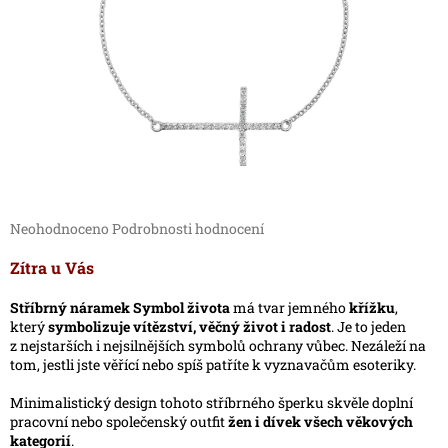
Průměrné
Neohodnoceno
Podrobnosti hodnocení
hodnocení
produktu
Zítra u Vás
je
0,0
Stříbrný náramek Symbol života
má tvar jemného
křížku
,
z
který
symbolizuje vítězství, věčný život i radost
. Je to jeden
5
z nejstarších i nejsilnějších symbolů ochrany vůbec. Nezáleží na
hvězdiček.
tom, jestli jste věřící nebo spíš patříte k vyznavačům esoteriky.
Minimalistický design tohoto stříbrného šperku skvěle doplní
pracovní nebo společenský outfit
žen i dívek všech věkových
kategorií
.