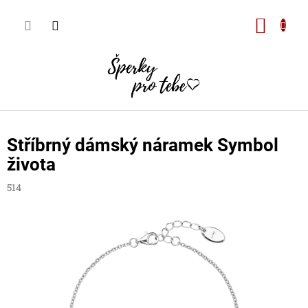
Přejít
na
Nákupn
obsah
košík
Stříbrný dámský náramek Symbol
života
514