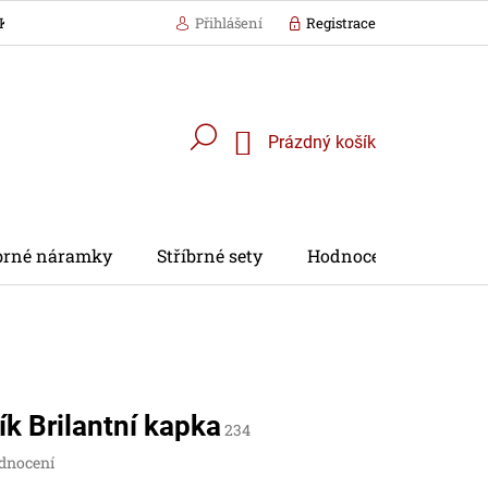
KÁZKA BALENÍ
Přihlášení
Registrace
Nákupní
Prázdný košík
košík
íbrné náramky
Stříbrné sety
Hodnocení obchodu
ík Brilantní kapka
234
dnocení