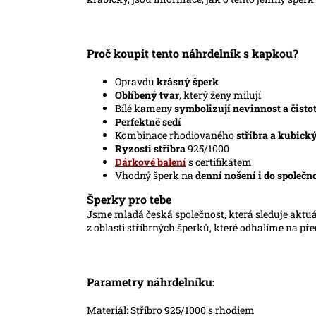
Proč koupit tento náhrdelník
s kapkou
?
Opravdu
krásný šperk
Oblíbený tvar
, který ženy milují
Bílé kameny
symbolizují nevinnost a čisto
Perfektně sedí
Kombinace rhodiovaného
stříbra a kubick
R
yzosti stříbra
925/1000
Dárkové balení
s certifikátem
Vhodný šperk na
denní nošení i do společn
Šperky pro tebe
Jsme mladá česká společnost, která sleduje aktu
z oblasti stříbrných šperků, které odhalíme na př
Parametry náhrdelníku:
Materiál: Stříbro 925/1000 s rhodiem