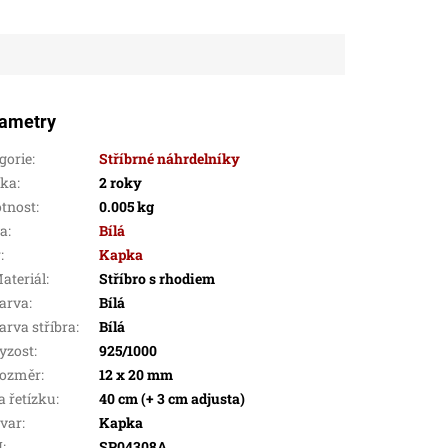
ametry
gorie
:
Stříbrné náhrdelníky
uka
:
2 roky
tnost
:
0.005 kg
va
:
Bílá
r
:
Kapka
ateriál
:
Stříbro s rhodiem
arva
:
Bílá
arva stříbra
:
Bílá
yzost
:
925/1000
ozměr
:
12 x 20 mm
a řetízku
:
40 cm (+ 3 cm adjusta)
var
:
Kapka
N
:
SP04308A