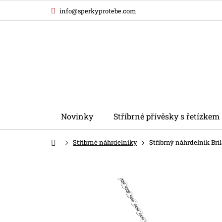
Přejít
info@sperkyprotebe.com
na
obsah
Novinky
Stříbrné přívěsky s řetízkem
Domů
Stříbrné náhrdelníky
Stříbrný náhrdelník Bri