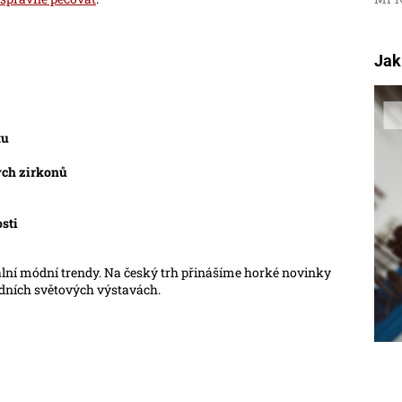
Jak
tu
ých zirkonů
osti
ální módní trendy. Na český trh přinášíme horké novinky
edních světových výstavách.