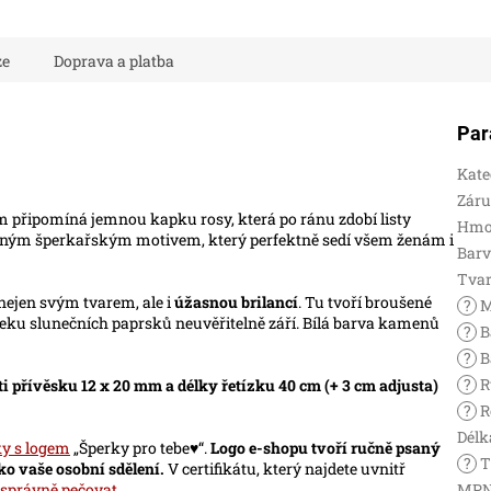
ze
Doprava a platba
Par
Kate
Zár
 připomíná jemnou kapku rosy, která po ránu zdobí listy
Hmo
íbeným šperkařským motivem, který perfektně sedí všem ženám i
Bar
Tva
nejen svým tvarem, ale i
úžasnou brilancí
. Tu tvoří broušené
?
M
oteku slunečních paprsků neuvěřitelně září. Bílá barva kamenů
?
B
?
B
?
R
ti přívěsku 12 x 20 mm a délky řetízku 40 cm (+ 3 cm adjusta)
?
R
Délk
ky s logem
„Šperky pro tebe♥“.
Logo e-shopu tvoří ručně psaný
?
T
ako vaše osobní sdělení.
V certifikátu, který najdete uvnitř
správně pečovat
.
MP