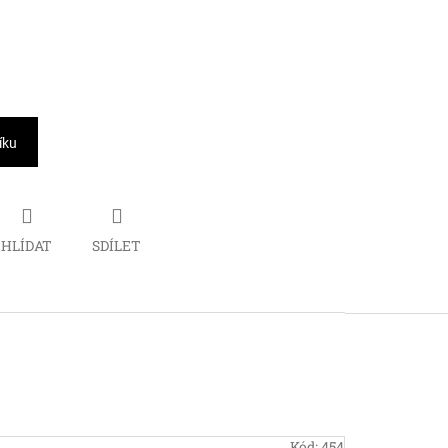
íku
HLÍDAT
SDÍLET
Kód:
454