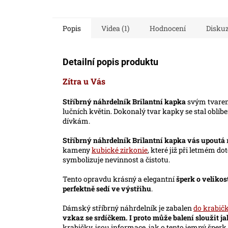
Popis
Videa (1)
Hodnocení
Disku
Detailní popis produktu
Zítra u Vás
Stříbrný náhrdelník Brilantní kapka
svým tvarem
lučních květin. Dokonalý tvar kapky se stal obl
dívkám.
Stříbrný náhrdelník Brilantní kapka vás upoutá
kameny
kubické zirkonie
, které již při letmém d
symbolizuje nevinnost a čistotu.
Tento opravdu krásný a elegantní
šperk o velikos
perfektně sedí ve výstřihu
.
Dámský stříbrný náhrdelník je zabalen
do krabič
vzkaz se srdíčkem. I proto může balení sloužit j
krabičky, jsou informace, jak o tento jemný šperk