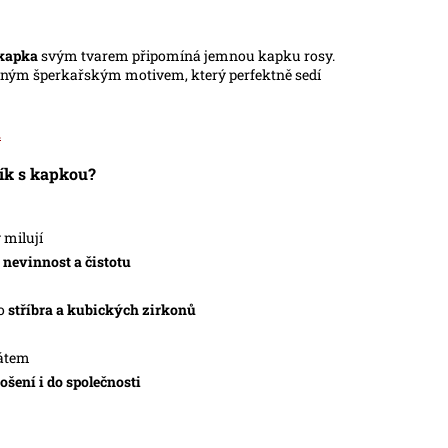
 kapka
svým tvarem připomíná jemnou kapku rosy.
íbeným šperkařským motivem, který perfektně sedí
.
ník s kapkou?
y milují
 nevinnost a čistotu
ho
stříbra a kubických zirkonů
kátem
ošení i do společnosti