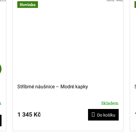
Novinka
Z
D
A
Stříbrné náušnice – Modré kapky
R
M
A
m
Skladem
1 345 Kč
Do košíku