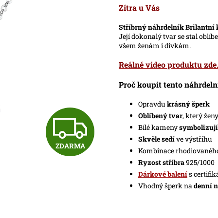
produktu
Zítra u Vás
je
0,0
Stříbrný náhrdelník Brilantní
z
Její dokonalý tvar se stal obl
5
všem ženám i dívkám.
hvězdiček.
Reálné video produktu zde
Proč koupit tento náhrdel
Opravdu
krásný šperk
Z
Oblíbený tvar
, který žen
Bílé kameny
symbolizují
Skvěle sedí
ve výstřihu
ZDARMA
D
Kombinace rhodiované
R
yzost stříbra
925/1000
Dárkové balení
s certifi
A
Vhodný šperk na
denní n